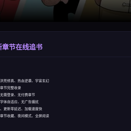
新章节在线追书
洪荒修真、热血逆袭、宇宙玄幻
章节完整收录
无需登录、无付费章节
字体自适应、无广告骚扰
、更新零延迟、加载速度快
章节收藏、夜间模式、全屏阅读