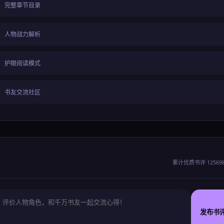
完整章节目录
人物战力解析
护眼阅读模式
书友交流社区
累计优质书评 125698
发布书